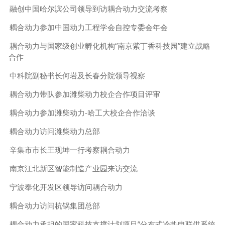
融创中国哈尔滨公司领导到访耦合动力交流考察
耦合动力参加中国动力工程学会自控专委会年会
耦合动力与国家级创业孵化机构“南京紫丁香科技园”建立战略
合作
中科院副秘书长何岩及长春分院领导视察
耦合动力带队参加潍柴动力校企合作项目评审
耦合动力参加潍柴动力-哈工大校企合作洽谈
耦合动力访问潍柴动力总部
辛集市市长王现坤一行考察耦合动力
南京江北新区智能制造产业园来访交流
宁波奉化开发区领导访问耦合动力
耦合动力访问杭锅集团总部
耦合动力承担的国家科技支撑计划项目”分布式冷热电联供系统