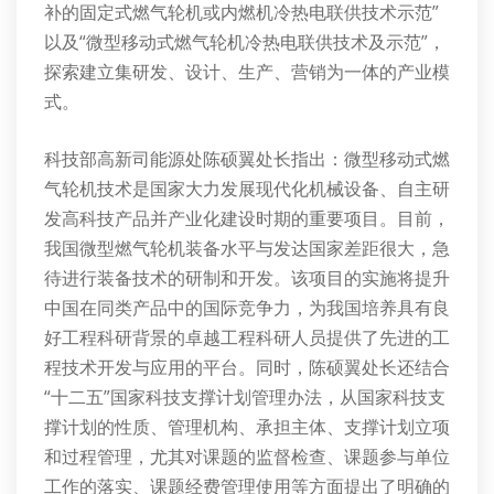
补的固定式燃气轮机或内燃机冷热电联供技术示范”
以及“微型移动式燃气轮机冷热电联供技术及示范”，
探索建立集研发、设计、生产、营销为一体的产业模
式。
科技部高新司能源处陈硕翼处长指出：微型移动式燃
气轮机技术是国家大力发展现代化机械设备、自主研
发高科技产品并产业化建设时期的重要项目。目前，
我国微型燃气轮机装备水平与发达国家差距很大，急
待进行装备技术的研制和开发。该项目的实施将提升
中国在同类产品中的国际竞争力，为我国培养具有良
好工程科研背景的卓越工程科研人员提供了先进的工
程技术开发与应用的平台。同时，陈硕翼处长还结合
“十二五”国家科技支撑计划管理办法，从国家科技支
撑计划的性质、管理机构、承担主体、支撑计划立项
和过程管理，尤其对课题的监督检查、课题参与单位
工作的落实、课题经费管理使用等方面提出了明确的